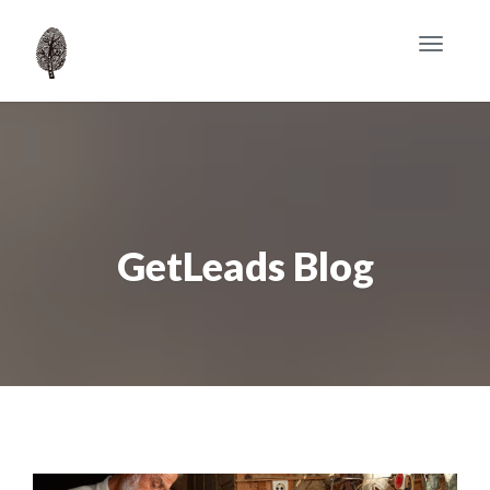
Toggle
navigat
GetLeads Blog