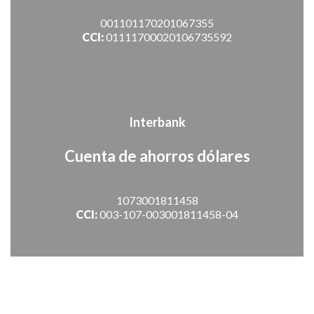
001101170201067355
CCI:
01111700020106735592
Interbank
Cuenta de ahorros dólares
1073001811458
CCI:
003-107-003001811458-04